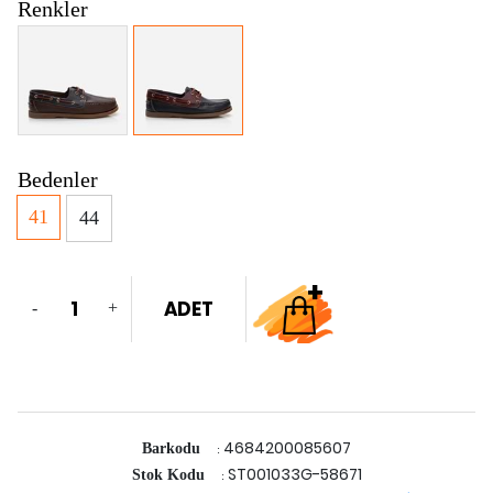
Renkler
Bedenler
41
44
ADET
-
+
4684200085607
Barkodu
:
ST001033G-58671
Stok Kodu
: