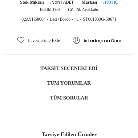
Son 1 ADET
Stok Miktarı
Markası
HOTİÇ
:
:
Hakiki Deri
Günlük Ayakkabı
02AYH58664 - Laci+Bordo - 41 - ST001033G-58671
Arkadaşıma Öner
Favorilerime Ekle
TAKSIT SEÇENEKLERI
TÜM YORUMLAR
TÜM SORULAR
Tavsiye Edilen Ürünler