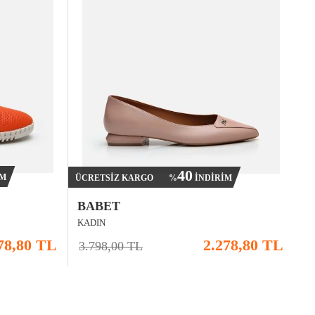
40
IM
ÜCRETSIZ KARGO
%
İNDIRIM
BABET
KADIN
78,80 TL
2.278,80 TL
3.798,00 TL