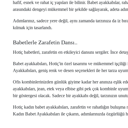
hafif, esnek ve rahat iç yapıları ile bilinir. Babet ayakkabılar, 
arasındaki dengeyi mükemmel bir şekilde sağlayarak, adeta adım
Adımlarınız, sadece yere değil, aynı zamanda tarzınıza da iz bır
kılmak için tasarlandı.
Babetlerle Zarafetin Dansı..
Hotiç babetleri, zarafetin en etkileyici dansını sergiler. İnce det
Babet ayakkabıları, Hotiç'in özel tasarımı ve mükemmel işçiliği il
Ayakkabıları, geniş renk ve desen seçenekleri ile her tarza uyum 
Ofis kombinlerinizden günlük giyime kadar her anınıza eşlik eden
ayakkabıları, jean, etek veya elbise gibi pek çok kombinle uyum 
bir göstergesi olacak. Sadece bir ayakkabı değil, tarzınızın unut
Hotiç kadın babet ayakkabıları, zarafetin ve rahatlığın buluşma no
Kadın Babet Ayakkabıları ile çıkarın, adımlarınızda özgürlüğü h