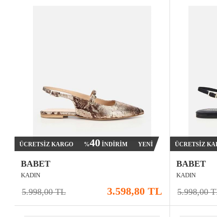
40
ÜCRETSIZ KARGO
%
İNDIRIM
YENI
ÜCRETSIZ K
BABET
BABET
KADIN
KADIN
3.598,80 TL
5.998,00 TL
5.998,00 