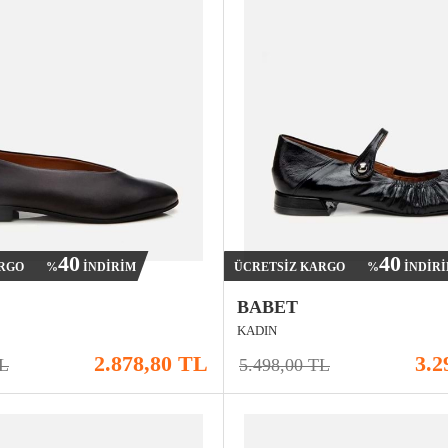
40
40
ARGO
%
İNDIRIM
ÜCRETSIZ KARGO
%
İNDIR
BABET
KADIN
2.878,80 TL
3.2
TL
5.498,00 TL