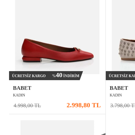
40
ÜCRETSIZ KARGO
%
İNDIRIM
ÜCRETSIZ K
BABET
BABET
KADIN
KADIN
2.998,80 TL
4.998,00 TL
3.798,00 