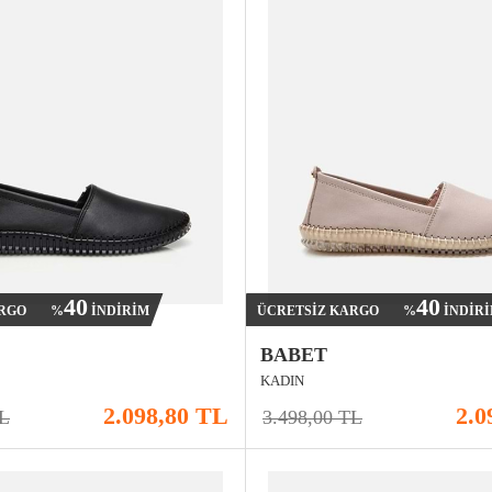
40
40
ARGO
%
İNDIRIM
ÜCRETSIZ KARGO
%
İNDIR
BABET
KADIN
2.098,80 TL
2.0
TL
3.498,00 TL