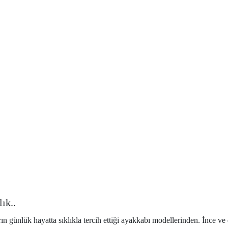
ık..
rın günlük hayatta sıklıkla tercih ettiği ayakkabı modellerinden. İnce ve