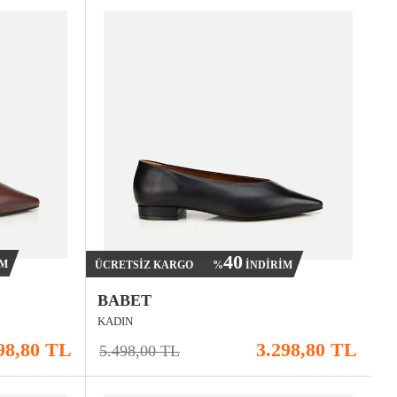
40
IM
ÜCRETSIZ KARGO
%
İNDIRIM
BABET
KADIN
98,80 TL
3.298,80 TL
5.498,00 TL