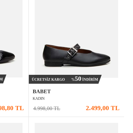
50
IM
ÜCRETSIZ KARGO
%
İNDIRIM
BABET
KADIN
98,80 TL
2.499,00 TL
4.998,00 TL