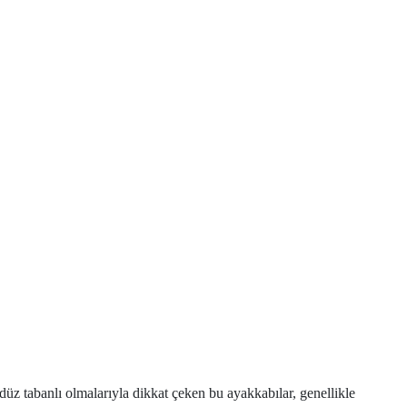
 düz tabanlı olmalarıyla dikkat çeken bu ayakkabılar, genellikle